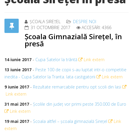
ȘCOALA SIREȚEL
DESPRE NOI
31 OCTOMBRIE 2017
ACCESĂRI: 4366
Școala Gimnazială Sirețel, în
presă
14 iunie 2017
-
Cupa Satelor la trântă
Link extern
13 iunie 2017
-
Peste 100 de copii s-au luptat intr-o competitie
inedita - Cupa Satelor la Tranta. Iata castigatorii
Link extern
9 iunie 2017
-
Rezultate remarcabile pentru opt scoli din Iasi
Link extern
31 mai 2017
-
Şcolile din judeţ vor primi peste 350.000 de Euro
Link extern
19 mai 2017
-
Scoala altfel – școala gimnazială Sirețel
Link
extern