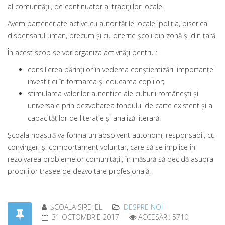
al comunităţii, de continuator al tradiţiilor locale.
Avem parteneriate active cu autorităţile locale, poliţia, biserica,
dispensarul uman, precum şi cu diferite şcoli din zonă şi din ţară.
În acest scop se vor organiza activităţi pentru :
consilierea părinţilor în vederea conştientizării importanţei
investiţiei în formarea şi educarea copiilor;
stimularea valorilor autentice ale culturii româneşti şi
universale prin dezvoltarea fondului de carte existent şi a
capacităţilor de literaţie şi analiză literară.
Şcoala noastră va forma un absolvent autonom, responsabil, cu
convingeri şi comportament voluntar, care să se implice în
rezolvarea problemelor comunităţii, în măsură să decidă asupra
propriilor trasee de dezvoltare profesională.
ȘCOALA SIREȚEL
DESPRE NOI
31 OCTOMBRIE 2017
ACCESĂRI: 5710