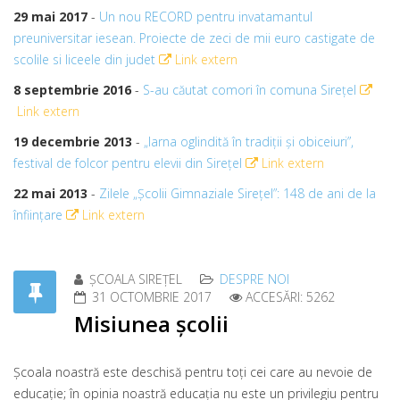
29 mai 2017
-
Un nou RECORD pentru invatamantul
preuniversitar iesean. Proiecte de zeci de mii euro castigate de
scolile si liceele din judet
Link extern
8 septembrie 2016
-
S-au căutat comori în comuna Sirețel
Link extern
19 decembrie 2013
-
„Iarna oglindită în tradiţii şi obiceiuri”,
festival de folcor pentru elevii din Sirețel
Link extern
22 mai 2013
-
Zilele „Şcolii Gimnaziale Sireţel”: 148 de ani de la
înfiinţare
Link extern
ȘCOALA SIREȚEL
DESPRE NOI
31 OCTOMBRIE 2017
ACCESĂRI: 5262
Misiunea școlii
Şcoala noastră este deschisă pentru toţi cei care au nevoie de
educaţie; în opinia noastră educaţia nu este un privilegiu pentru