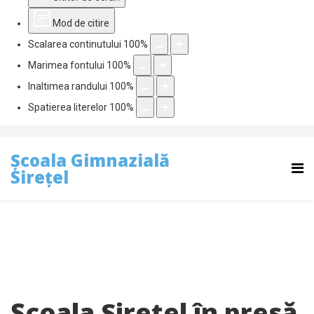
Mod de citire
Scalarea continutului
100
%
Marimea fontului
100
%
Inaltimea randului
100
%
Spatierea literelor
100
%
Școala Gimnazială
Sirețel
Școala Sirețel în presă