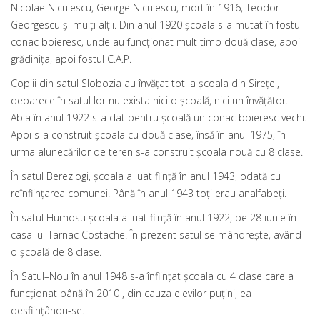
Nicolae Niculescu, George Niculescu, mort în 1916, Teodor
Georgescu şi mulţi alţii. Din anul 1920 şcoala s-a mutat în fostul
conac boieresc, unde au funcţionat mult timp două clase, apoi
grădiniţa, apoi fostul C.A.P.
Copiii din satul Slobozia au învăţat tot la şcoala din Sireţel,
deoarece în satul lor nu exista nici o şcoală, nici un învăţător.
Abia în anul 1922 s-a dat pentru şcoală un conac boieresc vechi.
Apoi s-a construit şcoala cu două clase, însă în anul 1975, în
urma alunecărilor de teren s-a construit şcoala nouă cu 8 clase.
În satul Berezlogi, şcoala a luat fiinţă în anul 1943, odată cu
reînfiinţarea comunei. Până în anul 1943 toţi erau analfabeţi.
În satul Humosu şcoala a luat fiinţă în anul 1922, pe 28 iunie în
casa lui Tarnac Costache. În prezent satul se mândreşte, având
o şcoală de 8 clase.
În Satul–Nou în anul 1948 s-a înfiinţat şcoala cu 4 clase care a
funcţionat până în 2010 , din cauza elevilor puţini, ea
desfiinţându-se.