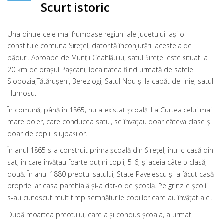
Scurt istoric
Una dintre cele mai frumoase regiuni ale judeţului Iaşi o
constituie comuna Sireţel, datorită înconjurării acesteia de
păduri. Aproape de Munţii Ceahlăului, satul Sireţel este situat la
20 km de oraşul Paşcani, localitatea fiind urmată de satele
Slobozia,Tătăruşeni, Berezlogi, Satul Nou şi la capăt de linie, satul
Humosu.
În comună, până în 1865, nu a existat şcoală. La Curtea celui mai
mare boier, care conducea satul, se învaţau doar câteva clase şi
doar de copiii slujbaşilor.
În anul 1865 s-a construit prima şcoală din Sireţel, într-o casă din
sat, în care învăţau foarte puţini copii, 5-6, şi aceia câte o clasă,
două. În anul 1880 preotul satului, State Pavelescu şi-a făcut casă
proprie iar casa parohială şi-a dat-o de şcoală. Pe grinzile şcolii
s-au cunoscut mult timp semnăturile copiilor care au învăţat aici.
După moartea preotului, care a şi condus şcoala, a urmat