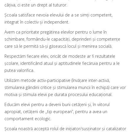
câţiva, ci este un drept al tuturor.
Şcoala satisface nevoia elevului de a se simţi competent,
integrat în colectiv şi independent.
Avem ca prioritate pregătirea elevilor pentru o lume în
schimbare, formându-le capacităţi, deprinderi şi competenţe
care să le permită să-şi găsească locul şi menirea socială.
Respectăm fiecare elev, oricât de modeste ar fi rezultatele
şcolare, identificând atuul şi aptitudinele fiecăruia pentru a le
putea valorifica.
Utilizăm metode activ-participative (învăţare inter-activă,
stimularea gândirii critice şi stimularea muncii în echipă) care vor
motiva şi stimula elevii pe durata procesului educaţional.
Educăm elevii pentru a deveni buni cetăţeni şi, în viitorul
apropiat, cetăţeni de ,,tip european”, pentru a avea un
comportament ecologic.
Şcoala noastră acceptă rolul de iniţiator/susţinator şi catalizator