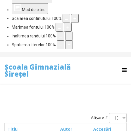
Mod de citire
Scalarea continutului
100
%
Marimea fontului
100
%
Inaltimea randului
100
%
Spatierea literelor
100
%
Școala Gimnazială
Sirețel
Afișare #
Titlu
Autor
Accesări