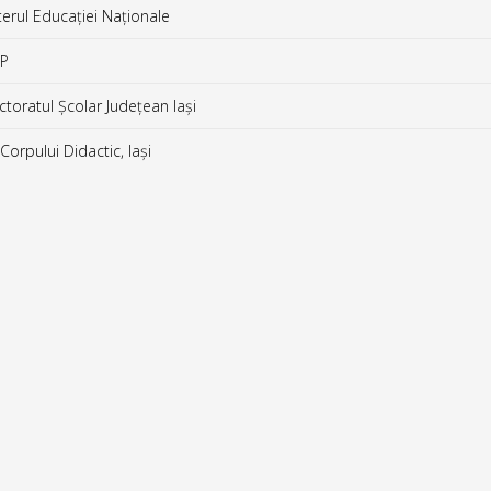
erul Educației Naționale
P
toratul Școlar Județean Iași
orpului Didactic, Iași