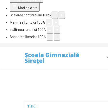
Mod de citire
Scalarea continutului
100
%
Marimea fontului
100
%
Inaltimea randului
100
%
Spatierea literelor
100
%
Școala Gimnazială
Sirețel
Titlu