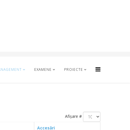
ANAGEMENT
EXAMENE
PROIECTE
Afișare #
Accesări